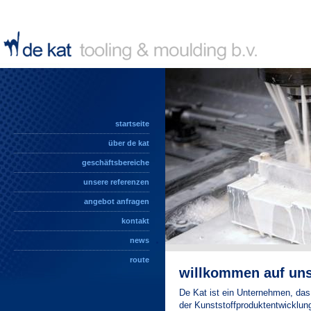
startseite
über de kat
geschäftsbereiche
unsere referenzen
angebot anfragen
kontakt
news
route
willkommen auf uns
De Kat ist ein Unternehmen, da
der Kunststoffproduktentwicklung