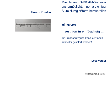
Maschinen, CAD/CAM-Software u
uns ermöglicht, innerhalb einige
Aluminiumgießform herzustellen 
Unsere Kunden
nieuws
investition in ein 5-achsig ...
Ihr Probespritzguss kann jetzt noch
schneller geliefert werden!
Lees verder
©
nowonline
2026 -